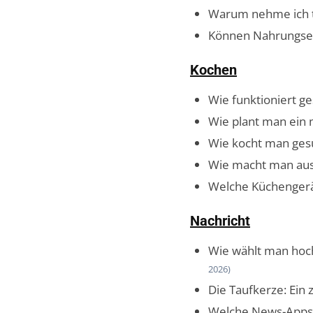
Warum nehme ich tr
Können Nahrungserg
Kochen
Wie funktioniert g
Wie plant man ein 
Wie kocht man gesu
Wie macht man au
Welche Küchengerä
Nachricht
Wie wählt man hoch
2026)
Die Taufkerze: Ein z
Welche News-Apps s