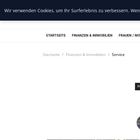
Wir verwenden Cookies, um Ihr Surferlebnis zu verbessern. Wenn
Web Recorder
STARTSEITE
FINANZEN & IMMOBILIEN
FRAUEN / M
Startseite
Finanzen & Immobilien
Service
F