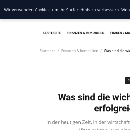
Wir verwenden Cookies, um Ihr Surferlebnis zu verbessern. Wenn
Web Recorder
STARTSEITE
FINANZEN & IMMOBILIEN
FRAUEN / M
Startseite
Finanzen & Immobilien
Was sind die wi
F
Was sind die wich
erfolgre
In der heutigen Zeit, in der wirtscha