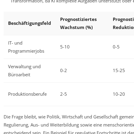
Transformation, da KI komplexe Aufgaben unterstützt oder e
Prognostiziertes
Prognosti
Beschäftigungsfeld
Wachstum (%)
Reduktio
IT- und
5-10
0-5
Programmierjobs
Verwaltung und
0-2
15-25
Büroarbeit
Produktionsberufe
2-5
10-20
Die Frage bleibt, wie Politik, Wirtschaft und Gesellschaft geme
Regulierung, Aus- und Weiterbildung sowie eine menschorienti
entscheidend sein. Ein Beispiel für regulative Fortschritte ist 