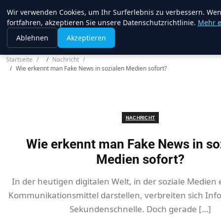
Web Recorder
Wir verwenden Cookies, um Ihr Surferlebnis zu verbessern. Wen
fortfahren, akzeptieren Sie unsere Datenschutzrichtlinie.
Mehr e
Ablehnen
Akzeptieren
Startseite
Nachricht
Wie erkennt man Fake News in sozialen Medien sofort?
NACHRICHT
Wie erkennt man Fake News in so
Medien sofort?
In der heutigen digitalen Welt, in der soziale Medien 
Kommunikationsmittel darstellen, verbreiten sich Inf
Sekundenschnelle. Doch gerade […]