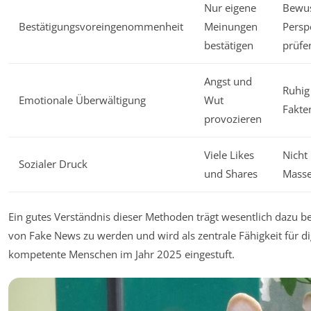
Nur eigene
Bewus
Bestätigungsvoreingenommenheit
Meinungen
Persp
bestätigen
prüfe
Angst und
Ruhig
Emotionale Überwältigung
Wut
Fakte
provozieren
Viele Likes
Nicht
Sozialer Druck
und Shares
Masse
Ein gutes Verständnis dieser Methoden trägt wesentlich dazu be
von Fake News zu werden und wird als zentrale Fähigkeit für di
kompetente Menschen im Jahr 2025 eingestuft.