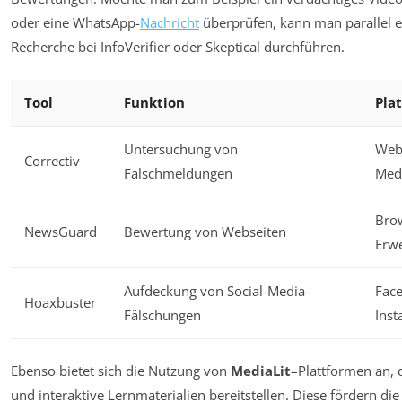
oder eine WhatsApp-
Nachricht
überprüfen, kann man parallel e
Recherche bei
InfoVerifier
oder
Skeptical
durchführen.
Tool
Funktion
Pla
Untersuchung von
Web,
Correctiv
Falschmeldungen
Med
Bro
NewsGuard
Bewertung von Webseiten
Erw
Aufdeckung von Social-Media-
Fac
Hoaxbuster
Fälschungen
Ins
Ebenso bietet sich die Nutzung von
MediaLit
–Plattformen an, 
und interaktive Lernmaterialien bereitstellen. Diese fördern d