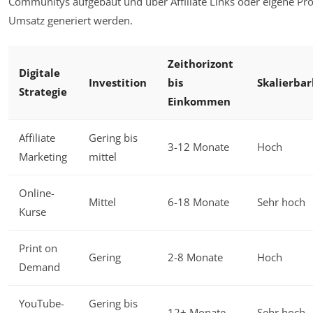
Communitys aufgebaut und über Affiliate Links oder eigene Pr
Umsatz generiert werden.
Zeithorizont
Digitale
Investition
bis
Skalierbar
Strategie
Einkommen
Affiliate
Gering bis
3-12 Monate
Hoch
Marketing
mittel
Online-
Mittel
6-18 Monate
Sehr hoch
Kurse
Print on
Gering
2-8 Monate
Hoch
Demand
YouTube-
Gering bis
12+ Monate
Sehr hoch