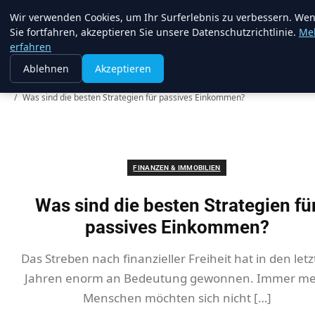
Web Recorder
Wir verwenden Cookies, um Ihr Surferlebnis zu verbessern. We
Sie fortfahren, akzeptieren Sie unsere Datenschutzrichtlinie.
Me
erfahren
Ablehnen
Akzeptieren
Startseite
Finanzen & Immobilien
Was sind die besten Strategien für passives Einkommen?
FINANZEN & IMMOBILIEN
Was sind die besten Strategien fü
passives Einkommen?
Das Streben nach finanzieller Freiheit hat in den let
Jahren enorm an Bedeutung gewonnen. Immer m
Menschen möchten sich nicht […]