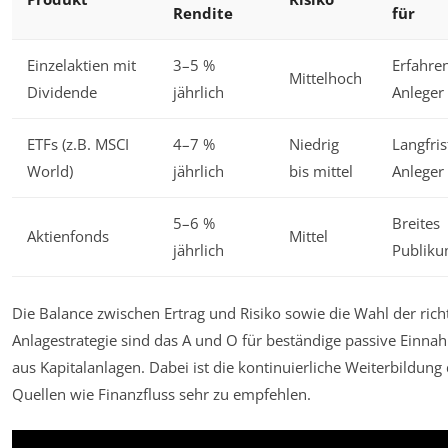
Rendite
für
Einzelaktien mit
3–5 %
Erfahre
Mittelhoch
Dividende
jährlich
Anleger
ETFs (z.B. MSCI
4–7 %
Niedrig
Langfris
World)
jährlich
bis mittel
Anleger
5–6 %
Breites
Aktienfonds
Mittel
jährlich
Publik
Die Balance zwischen Ertrag und Risiko sowie die Wahl der rich
Anlagestrategie sind das A und O für beständige passive Einn
aus Kapitalanlagen. Dabei ist die kontinuierliche Weiterbildung
Quellen wie Finanzfluss sehr zu empfehlen.