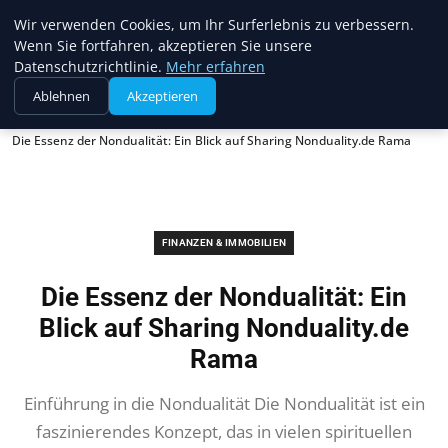
Web Recorder
Wir verwenden Cookies, um Ihr Surferlebnis zu verbessern.
Wenn Sie fortfahren, akzeptieren Sie unsere
Datenschutzrichtlinie.
Mehr erfahren
Ablehnen
Akzeptieren
Startseite
Finanzen & Immobilien
Die Essenz der Nondualität: Ein Blick auf Sharing Nonduality.de Rama
FINANZEN & IMMOBILIEN
Die Essenz der Nondualität: Ein
Blick auf Sharing Nonduality.de
Rama
Einführung in die Nondualität Die Nondualität ist ein
faszinierendes Konzept, das in vielen spirituellen