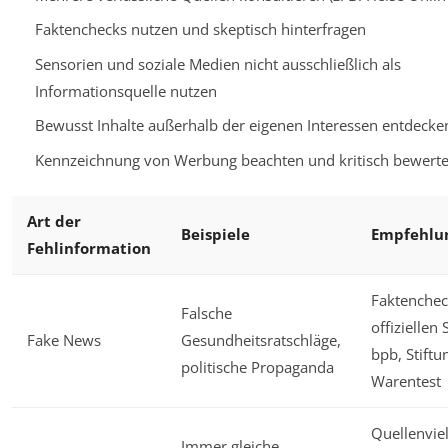
Faktenchecks nutzen und skeptisch hinterfragen
Sensorien und soziale Medien nicht ausschließlich als
Informationsquelle nutzen
Bewusst Inhalte außerhalb der eigenen Interessen entdecke
Kennzeichnung von Werbung beachten und kritisch bewert
Art der
Beispiele
Empfehlu
Fehlinformation
Faktenchec
Falsche
offiziellen 
Fake News
Gesundheitsratschläge,
bpb, Stiftu
politische Propaganda
Warentest
Quellenviel
Immer gleiche