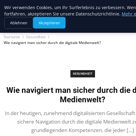
Web Recorder
Wir verwenden Cookies, um Ihr Surferlebnis zu verbessern. Wen
fortfahren, akzeptieren Sie unsere Datenschutzrichtlinie.
Mehr e
Ablehnen
Akzeptieren
Startseite
Gesundheit
Wie navigiert man sicher durch die digitale Medienwelt?
GESUNDHEIT
Wie navigiert man sicher durch die d
Medienwelt?
In der heutigen, zunehmend digitalisierten Gesellschaft
sichere Navigation durch die digitale Medienwelt 
grundlegenden Kompetenzen, die jeder […]