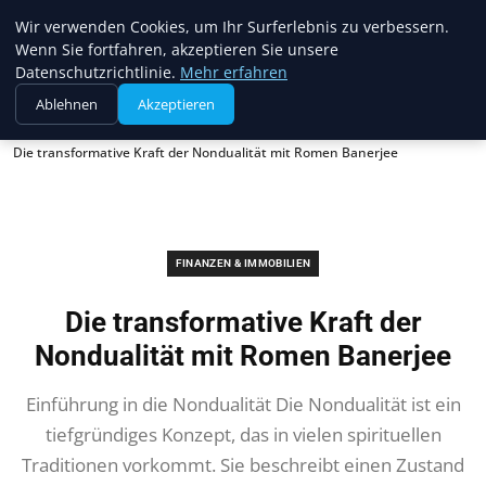
Web Recorder
Wir verwenden Cookies, um Ihr Surferlebnis zu verbessern.
Wenn Sie fortfahren, akzeptieren Sie unsere
Datenschutzrichtlinie.
Mehr erfahren
Ablehnen
Akzeptieren
Startseite
Finanzen & Immobilien
Die transformative Kraft der Nondualität mit Romen Banerjee
FINANZEN & IMMOBILIEN
Die transformative Kraft der
Nondualität mit Romen Banerjee
Einführung in die Nondualität Die Nondualität ist ein
tiefgründiges Konzept, das in vielen spirituellen
Traditionen vorkommt. Sie beschreibt einen Zustand